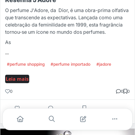
O perfume J'Adore, da Dior, é uma obra-prima olfativa
que transcende as expectativas. Lançada como uma
celebração da feminilidade em 1999, esta fragrância
tornou-se um ícone no mundo dos perfumes.
As
...
#perfume shopping
#perfume importado
#jadore
Leia mais
0
0
0
Gostei
Comentar
Salvar