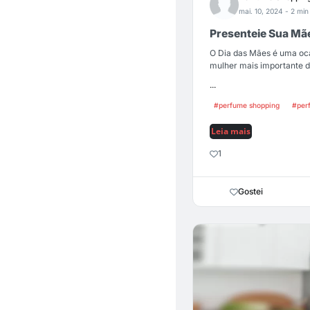
mai. 10, 2024
- 2 min 
Presenteie Sua Mãe
O Dia das Mães é uma oca
mulher mais importante de
...
#perfume shopping
#per
Leia mais
1
Gostei