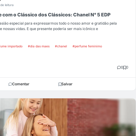
de leitura
 com o Clássico dos Clássicos: Chanel N° 5 EDP
sião especial para expressarmos todo o nosso amor e gratidão pela
 nossas vidas. E que presente poderia ser mais icônico e
fume importado
#dia das maes
#chanel
#perfume feminimo
0
0
Comentar
Salvar