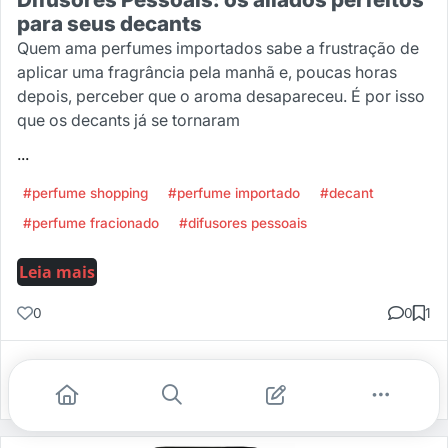
para seus decants
Quem ama perfumes importados sabe a frustração de
aplicar uma fragrância pela manhã e, poucas horas
depois, perceber que o aroma desapareceu. É por isso
que os decants já se tornaram
...
#perfume shopping
#perfume importado
#decant
#perfume fracionado
#difusores pessoais
Leia mais
0
0
1
Gostei
Comentar
Salvar