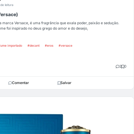
 de leitura
Versace)
da marca Versace, é uma fragrância que exala poder, paixão e sedução.
me foi inspirado no deus grego do amor e do desejo,
fume importado
#decant
#eros
#versace
2
0
Comentar
Salvar