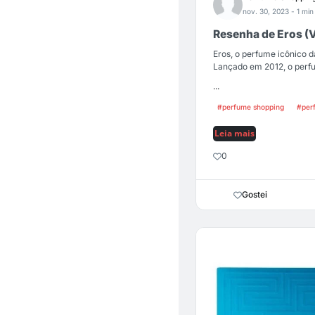
nov. 30, 2023
- 1 min
Resenha de Eros (
Eros, o perfume icônico 
Lançado em 2012, o perfu
...
#perfume shopping
#per
Leia mais
0
Gostei