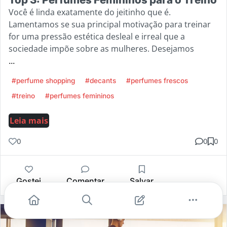
Você é linda exatamente do jeitinho que é.
Lamentamos se sua principal motivação para treinar
for uma pressão estética desleal e irreal que a
sociedade impõe sobre as mulheres. Desejamos
...
#perfume shopping
#decants
#perfumes frescos
#treino
#perfumes femininos
Leia mais
0
0
0
Gostei
Comentar
Salvar