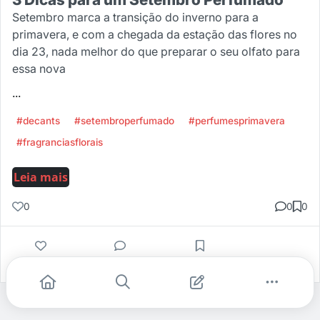
Setembro marca a transição do inverno para a
primavera, e com a chegada da estação das flores no
dia 23, nada melhor do que preparar o seu olfato para
essa nova
...
#decants
#setembroperfumado
#perfumesprimavera
#fragranciasflorais
Leia mais
0
0
0
Gostei
Comentar
Salvar