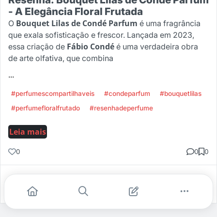
- A Elegância Floral Frutada
Bouquet Lilas de Condé Parfum
O
é uma fragrância
que exala sofisticação e frescor. Lançada em 2023,
Fábio Condé
essa criação de
é uma verdadeira obra
de arte olfativa, que combina
...
#perfumescompartilhaveis
#condeparfum
#bouquetlilas
#perfumefloralfrutado
#resenhadeperfume
Leia mais
0
0
0
Gostei
Comentar
Salvar