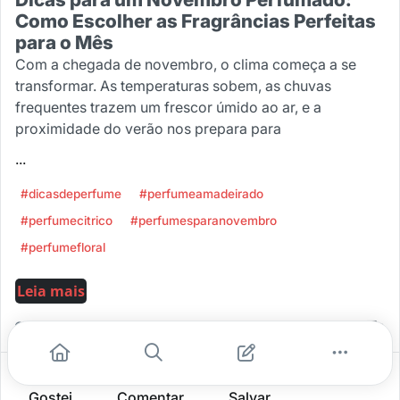
Como Escolher as Fragrâncias Perfeitas
para o Mês
Com a chegada de novembro, o clima começa a se
transformar. As temperaturas sobem, as chuvas
frequentes trazem um frescor úmido ao ar, e a
proximidade do verão nos prepara para
...
#dicasdeperfume
#perfumeamadeirado
#perfumecitrico
#perfumesparanovembro
#perfumefloral
Leia mais
0
0
0
Gostei
Comentar
Salvar