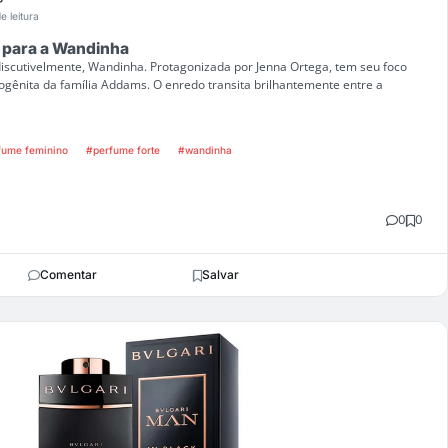
e leitura
o para a Wandinha
discutivelmente, Wandinha. Protagonizada por Jenna Ortega, tem seu foco
ogênita da família Addams. O enredo transita brilhantemente entre a
fume feminino
#perfume forte
#wandinha
0
0
Comentar
Salvar