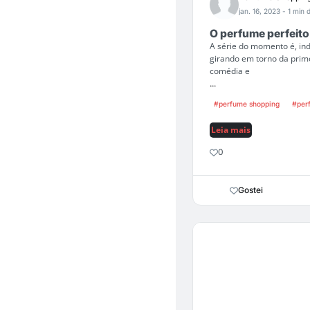
jan. 16, 2023
- 1 min d
O perfume perfeit
A série do momento é, in
girando em torno da prim
comédia e
...
#perfume shopping
#per
Leia mais
0
Gostei