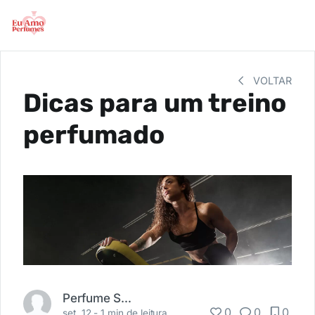
VOLTAR
Dicas para um treino
perfumado
Perfume Shopping
0
0
0
set. 12 -
1 min de leitura