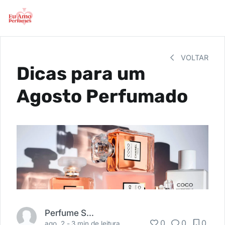
VOLTAR
Dicas para um
Agosto Perfumado
Perfume Shopping
0
0
0
ago. 2 -
3 min de leitura