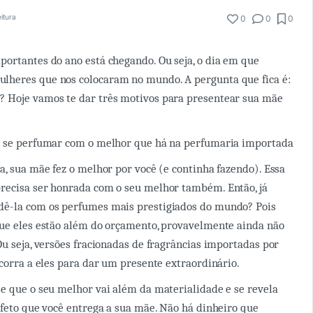
eitura
0
0
0
ortantes do ano está chegando. Ou seja, o dia em que
heres que nos colocaram no mundo. A pergunta que fica é:
 Hoje vamos te dar três motivos para presentear sua mãe
e se perfumar com o melhor que há na perfumaria importada
a, sua mãe fez o melhor por você (e continha fazendo). Essa
recisa ser honrada com o seu melhor também. Então, já
ê-la com os perfumes mais prestigiados do mundo? Pois
que eles estão além do orçamento, provavelmente ainda não
Ou seja, versões fracionadas de fragrâncias importadas por
ecorra a eles para dar um presente extraordinário.
e que o seu melhor vai além da materialidade e se revela
afeto que você entrega a sua mãe. Não há dinheiro que