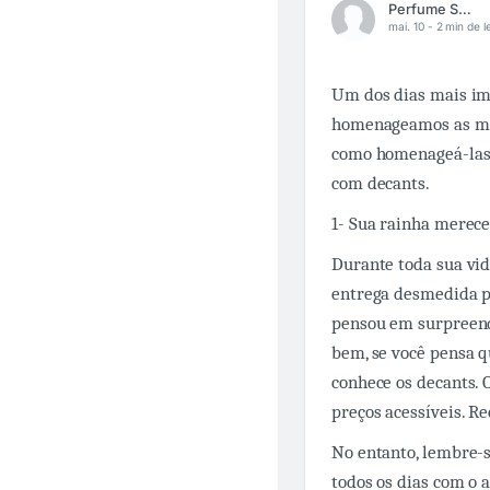
Perfume Shopping
mai. 10 -
2 min de l
Um dos dias mais imp
homenageamos as mul
como homenageá-las?
com decants.
1- Sua rainha merec
Durante toda sua vid
entrega desmedida p
pensou em surpreend
bem, se você pensa 
conhece os decants. 
preços acessíveis. R
No entanto, lembre-s
todos os dias com o 