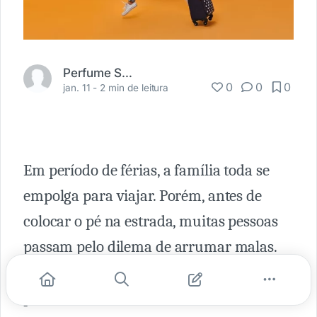
Perfume Shopping
0
0
0
jan. 11 -
2 min de leitura
Em período de férias, a família toda se
empolga para viajar. Porém, antes de
colocar o pé na estrada, muitas pessoas
passam pelo dilema de arrumar malas.
Você sabe quais são os ítens que não
podem ficar de fora delas? Existem